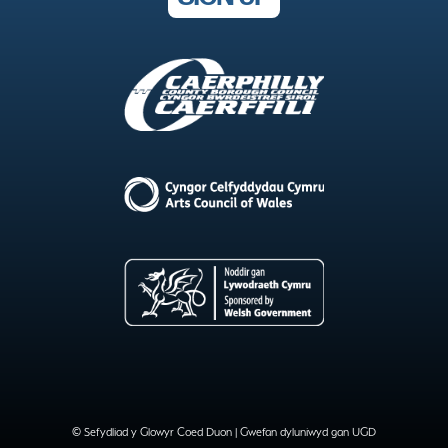
© Sefydliad y Glowyr Coed Duon |
Gwefan dyluniwyd gan UGD