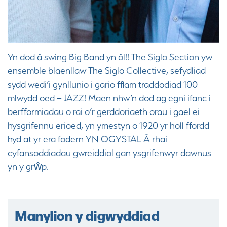
Yn dod â swing Big Band yn ôl!! The Siglo Section yw
ensemble blaenllaw The Siglo Collective, sefydliad
sydd wedi’i gynllunio i gario fflam traddodiad 100
mlwydd oed – JAZZ! Maen nhw’n dod ag egni ifanc i
berfformiadau o rai o’r gerddoriaeth orau i gael ei
hysgrifennu erioed, yn ymestyn o 1920 yr holl ffordd
hyd at yr era fodern YN OGYSTAL Â rhai
cyfansoddiadau gwreiddiol gan ysgrifenwyr dawnus
yn y grŵp.
Manylion y digwyddiad