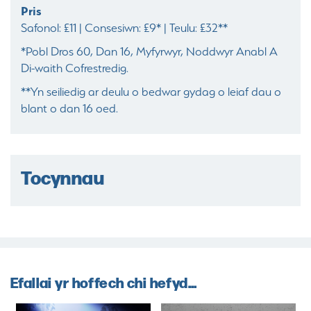
Pris
Safonol: £11 | Consesiwn: £9* | Teulu: £32**
*Pobl Dros 60, Dan 16, Myfyrwyr, Noddwyr Anabl A
Di-waith Cofrestredig.
**Yn seiliedig ar deulu o bedwar gydag o leiaf dau o
blant o dan 16 oed.
Tocynnau
Efallai yr hoffech chi hefyd...