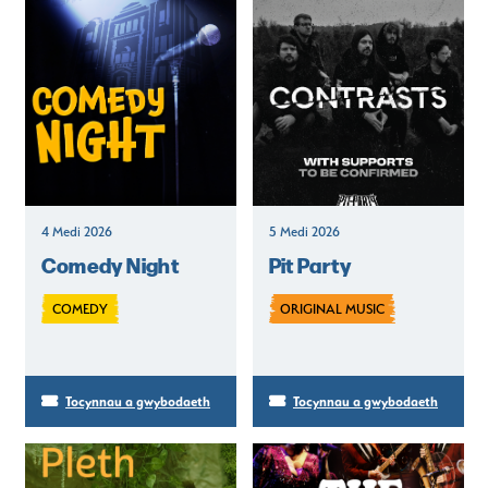
4 Medi 2026
5 Medi 2026
Comedy Night
Pit Party
COMEDY
ORIGINAL MUSIC
Tocynnau a gwybodaeth
Tocynnau a gwybodaeth