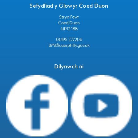
Sefydliad y Glowyr Coed Duon
Stryd Fawr
Coed Duon
NP12 1BB
01495 227206
BMI@caerphilly.gov.uk
Dilynwch ni