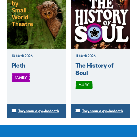
10 Medi 2026
11 Medi 2026
Pleth
The History of
Soul
FAMILY
MUSIC
Tocynnau a gwybodaeth
Tocynnau a gwybodaeth