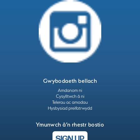
Gwybodaeth bellach
Amdanom ni
Cysylltwch â ni
Telerau ac amodau
Hysbysiad preifatrwydd
Ymunwch â’n rhestr bostio
SIGN UP