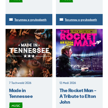
Tocynnau a gwybodaeth
Tocynnau a gwybodaeth
7 Tachwedd 2026
12 Medi 2026
Made in
The Rocket Man –
Tennessee
A Tribute to Elton
John
MUSIC