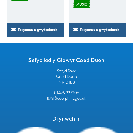
MUSIC
Tocynnau a gwybodaeth
Tocynnau a gwybodaeth
Sefydliad y Glowyr Coed Duon
Stryd Fawr
Coed Duon
NP12 1BB
01495 227206
BMI@caerphilly.gov.uk
Dilynwch ni