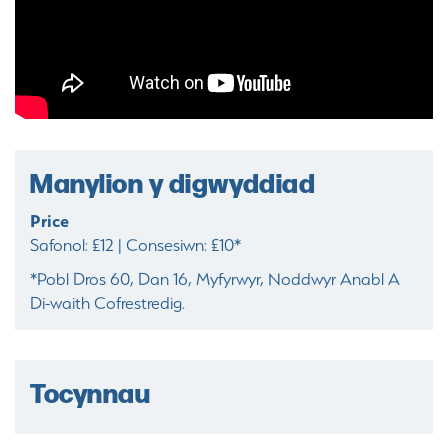
Manylion y digwyddiad
Price
Safonol: £12 | Consesiwn: £10*
*Pobl Dros 60, Dan 16, Myfyrwyr, Noddwyr Anabl A
Di-waith Cofrestredig.
Tocynnau