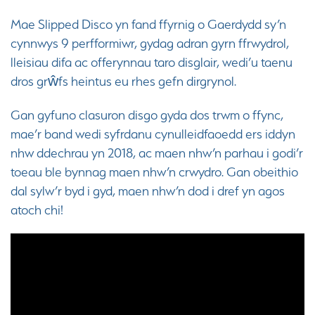
Mae Slipped Disco yn fand ffyrnig o Gaerdydd sy’n
cynnwys 9 perfformiwr, gydag adran gyrn ffrwydrol,
lleisiau difa ac offerynnau taro disglair, wedi’u taenu
dros grŵfs heintus eu rhes gefn dirgrynol.
Gan gyfuno clasuron disgo gyda dos trwm o ffync,
mae’r band wedi syfrdanu cynulleidfaoedd ers iddyn
nhw ddechrau yn 2018, ac maen nhw’n parhau i godi’r
toeau ble bynnag maen nhw’n crwydro. Gan obeithio
dal sylw’r byd i gyd, maen nhw’n dod i dref yn agos
atoch chi!