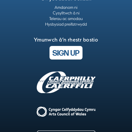
Amdanom ni
Cysylltwch â ni
Telerau ac amodau
Hysbysiad preifatrwydd
Ymunwch â’n rhestr bostio
SIGN UP