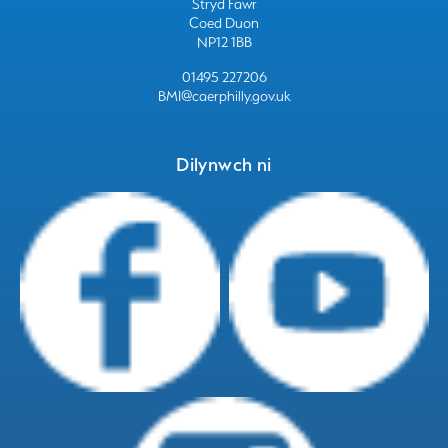
Stryd Fawr
Coed Duon
NP12 1BB
01495 227206
BMI@caerphilly.gov.uk
Dilynwch ni