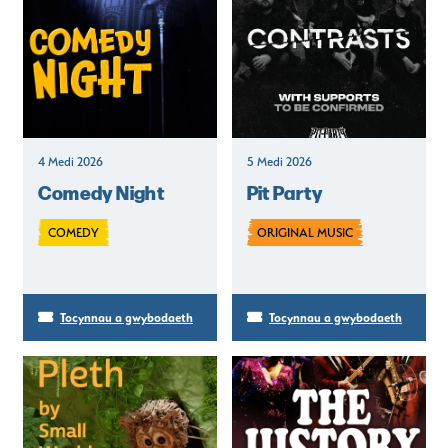
4 Medi 2026
5 Medi 2026
Comedy Night
Pit Party
COMEDY
ORIGINAL MUSIC
Tocynnau a gwybodaeth
Tocynnau a gwybodaeth