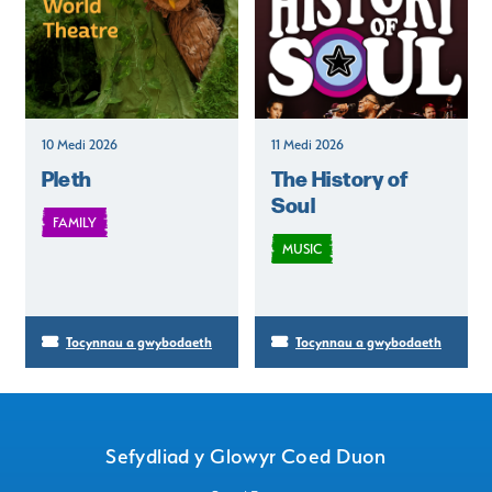
10 Medi 2026
11 Medi 2026
Pleth
The History of
Soul
FAMILY
MUSIC
Tocynnau a gwybodaeth
Tocynnau a gwybodaeth
Sefydliad y Glowyr Coed Duon