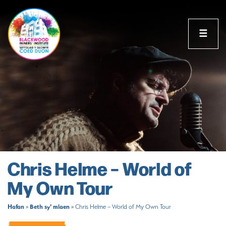
☰
Chris Helme – World of
My Own Tour
Hafan
Beth sy' mlaen
»
»
Chris Helme – World of My Own Tour