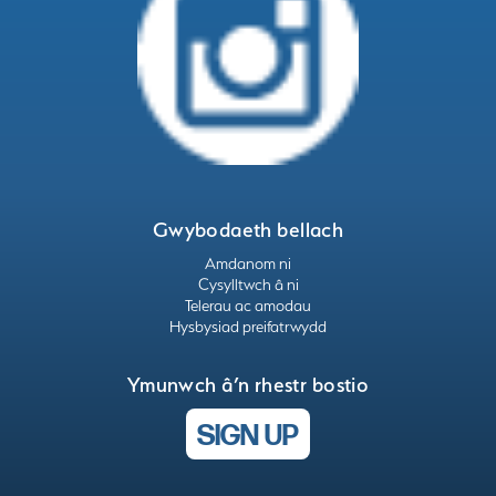
Gwybodaeth bellach
Amdanom ni
Cysylltwch â ni
Telerau ac amodau
Hysbysiad preifatrwydd
Ymunwch â’n rhestr bostio
SIGN UP