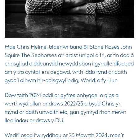
Mae Chris Helme, blaenwr band ôl-Stone Roses John
Squire The Seahorses a’r artist unigol o fri, ar fin dod â
chasgliad o ddeunydd newydd sbon i gynulleidfaoedd
am y tro cyntaf ers degawd, wrth iddo fynd ar daith
gyda’i albwm hir-ddisgwyliedig, World. o fy Hun.
Daw taith 2024 oddi ar gyfres anhygoel o gigs a
werthwyd allan ar draws 2022/23 a bydd Chris yn
mynd ar daith unwaith eto, gan gymryd rhan mewn
lleoliadau ar draws y DU.
Wedi’i osod i’w ryddhau ar 23 Mawrth 2024, mae’r