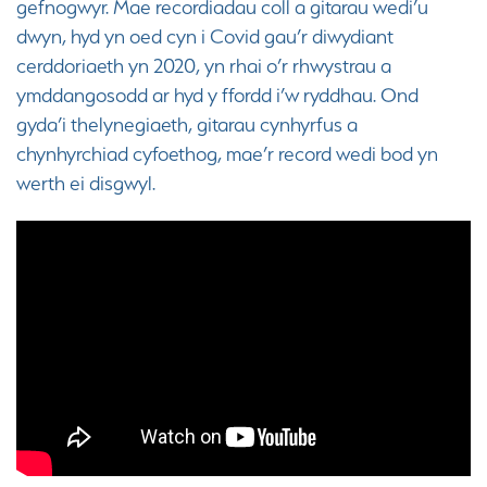
gefnogwyr. Mae recordiadau coll a gitarau wedi’u
dwyn, hyd yn oed cyn i Covid gau’r diwydiant
cerddoriaeth yn 2020, yn rhai o’r rhwystrau a
ymddangosodd ar hyd y ffordd i’w ryddhau. Ond
gyda’i thelynegiaeth, gitarau cynhyrfus a
chynhyrchiad cyfoethog, mae’r record wedi bod yn
werth ei disgwyl.