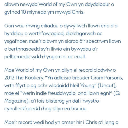
albwm newydd World of my Own yn ddyddiadur o
gyfnod 10 mlynedd ym mywyd Chris.
Gan wau rhwng eiliadau o dywyllwch llawn enaid a
hyrddiau o werthfawrogiad, diolchgarwch ac
ysgafnder, mae’r albwm yn siarad â’r sbectrwm llawn
o berthnasoedd sy’n lliwio ein bywydau a’r
pellteroedd sydd rhyngom ni ac eraill.
Mae World of my Own yn dilyn ei record clodwiw o
2012 The Rookery. “Yn adleisio breuder Gram Parsons,
wrth fflyrtio ag ochr wladaidd Neil Young” (Uncut),
mae ei “werin indie freuddwydiol ond llawn egni” (Q
Magazine), a’i lais blisterog yn dal i rwystro
cynulleidfaoedd rhag dilyn eu traciau.
Mae’r record wedi bod yn amser hir i Chris a’i leng o