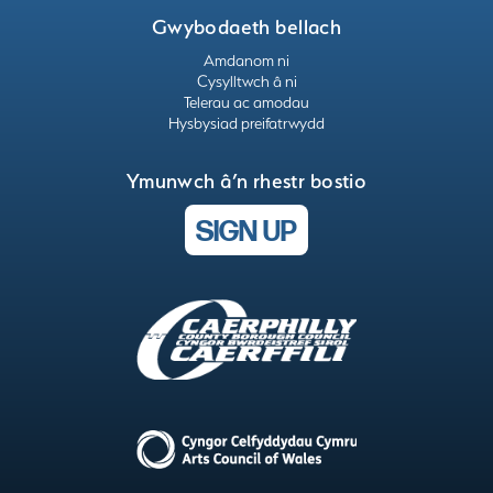
Gwybodaeth bellach
Amdanom ni
Cysylltwch â ni
Telerau ac amodau
Hysbysiad preifatrwydd
Ymunwch â’n rhestr bostio
SIGN UP