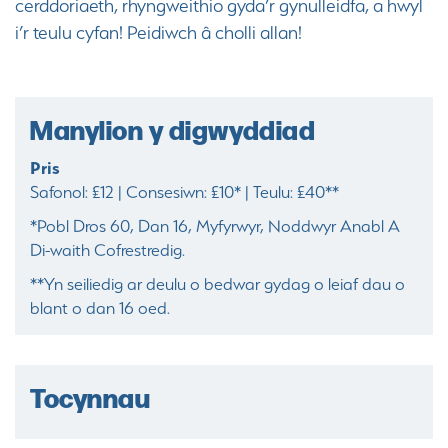
cerddoriaeth, rhyngweithio gyda’r gynulleidfa, a hwyl
i’r teulu cyfan! Peidiwch â cholli allan!
Manylion y digwyddiad
Pris
Safonol: £12 | Consesiwn: £10* | Teulu: £40**
*Pobl Dros 60, Dan 16, Myfyrwyr, Noddwyr Anabl A
Di-waith Cofrestredig.
**Yn seiliedig ar deulu o bedwar gydag o leiaf dau o
blant o dan 16 oed.
Tocynnau