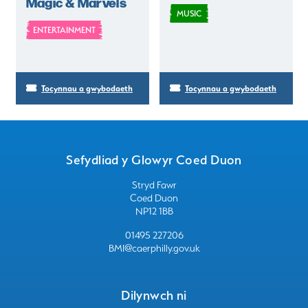
Magic & Marvels
MUSIC
ENTERTAINMENT
Tocynnau a gwybodaeth
Tocynnau a gwybodaeth
Sefydliad y Glowyr Coed Duon
Stryd Fawr
Coed Duon
NP12 1BB
01495 227206
BMI@caerphilly.gov.uk
Dilynwch ni