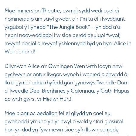
Mae Immersion Theatre, cwmni sydd wedi cael ei
nomineiddio am sawl gwobr, a’r tîm tu ôl i lwyddiant
ysgubol y llynedd “The Jungle Book” – yn dod a’u
hegni nodweddiadol i’w sioe gerdd deuluol fwyaf,
mwyaf doniol a mwyaf ysblennydd hyd yn hyn: Alice in
Wonderland!
Dilynwch Alice a’r Gwningen Wen wrth iddyn nhw
gychwyn ar antur liwgar, wyneb i waered a chwrdd â
llu o gymeriadau rhyfedd gan gynnwys Tweedle Dum
a Tweedle Dee, Brenhines y Calonnau, y Gath Hapus
ac wrth gwrs, yr Hetiwr Hurt!
Mae plant ac oedolion fel ei gilydd yn cael eu
gwahodd i ymuno yn yr hwyl o weld y stori glasurol
hon yn dod yn fyw mewn sioe sy’n llawn comedi,