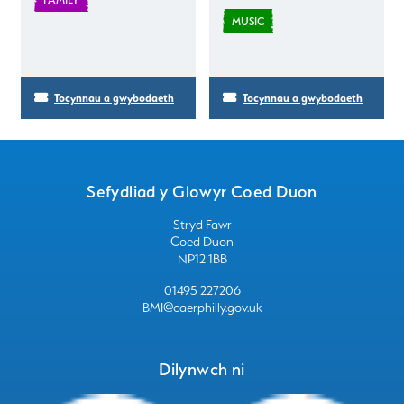
MUSIC
Tocynnau a gwybodaeth
Tocynnau a gwybodaeth
Sefydliad y Glowyr Coed Duon
Stryd Fawr
Coed Duon
NP12 1BB
01495 227206
BMI@caerphilly.gov.uk
Dilynwch ni