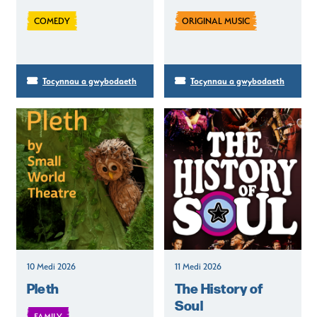
COMEDY
ORIGINAL MUSIC
Tocynnau a gwybodaeth
Tocynnau a gwybodaeth
10 Medi 2026
11 Medi 2026
Pleth
The History of
Soul
FAMILY