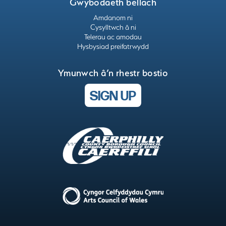
Gwybodaeth bellach
Amdanom ni
Cysylltwch â ni
Telerau ac amodau
Hysbysiad preifatrwydd
Ymunwch â’n rhestr bostio
SIGN UP