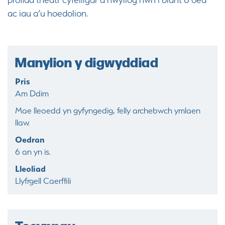
ac iau a’u hoedolion.
Manylion y digwyddiad
Pris
Am Ddim
Mae lleoedd yn gyfyngedig, felly archebwch ymlaen
llaw.
Oedran
6 an yn is.
Lleoliad
Llyfrgell Caerffili