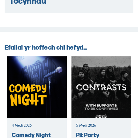
Tocynnau
Efallai yr hoffech chi hefyd...
4 Medi 2026
5 Medi 2026
Comedy Night
Pit Party