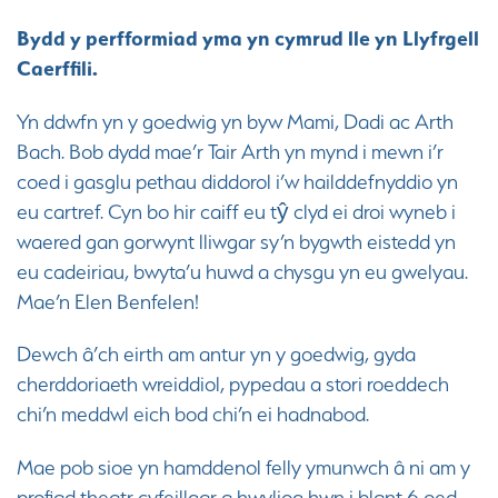
Bydd y perfformiad yma yn cymrud lle yn Llyfrgell
Caerffili.
Yn ddwfn yn y goedwig yn byw Mami, Dadi ac Arth
Bach. Bob dydd mae’r Tair Arth yn mynd i mewn i’r
coed i gasglu pethau diddorol i’w hailddefnyddio yn
eu cartref. Cyn bo hir caiff eu tŷ clyd ei droi wyneb i
waered gan gorwynt lliwgar sy’n bygwth eistedd yn
eu cadeiriau, bwyta’u huwd a chysgu yn eu gwelyau.
Mae’n Elen Benfelen!
Dewch â’ch eirth am antur yn y goedwig, gyda
cherddoriaeth wreiddiol, pypedau a stori roeddech
chi’n meddwl eich bod chi’n ei hadnabod.
Mae pob sioe yn hamddenol felly ymunwch â ni am y
profiad theatr cyfeillgar a hwyliog hwn i blant 6 oed