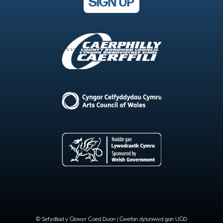
SIGN UP
© Sefydliad y Glowyr Coed Duon |
Gwefan dyluniwyd gan UGD