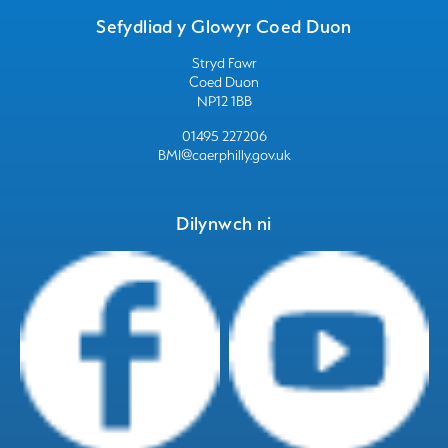
Sefydliad y Glowyr Coed Duon
Stryd Fawr
Coed Duon
NP12 1BB
01495 227206
BMI@caerphilly.gov.uk
Dilynwch ni