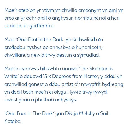
Mae’r atebion yr ydym yn chwilio amdanynt yn aml yn
aros ar yr ochr arall o anghysur, normau heriol a hen
straeon o’r gorffennol.
Mae ‘One Foot in the Dark’ yn archwiliad o’n
profiadau hysbys ac anhysbys o hunaniaeth,
diwylliant a newid trwy destun a symudiad.
Mae’n cynnwys bil dwbl o unawd ‘The Skeleton is
White’ a deuawd ‘Six Degrees from Home’, y ddau yn
archwiliad gonest o ddau artist o’r mwyafrif byd-eang
yn deall beth mae’n ei olygu i lywio trwy fywyd,
cwestiynau a phethau anhysbys.
‘One Foot In The Dark’ gan Divija Melally a Saili
Katebe.