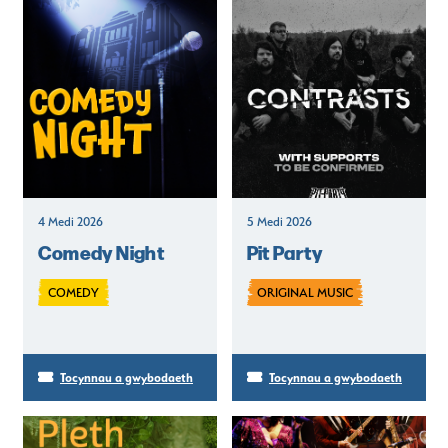
4 Medi 2026
5 Medi 2026
Comedy Night
Pit Party
COMEDY
ORIGINAL MUSIC
Tocynnau a gwybodaeth
Tocynnau a gwybodaeth