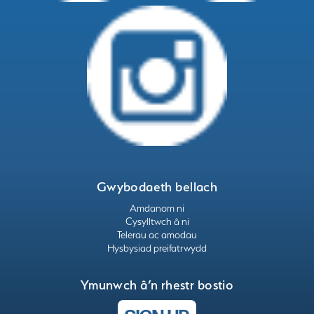
Gwybodaeth bellach
Amdanom ni
Cysylltwch â ni
Telerau ac amodau
Hysbysiad preifatrwydd
Ymunwch â’n rhestr bostio