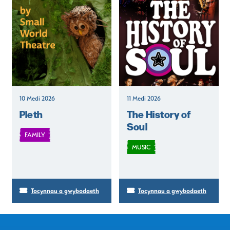
10 Medi 2026
11 Medi 2026
Pleth
The History of
Soul
FAMILY
MUSIC
Tocynnau a gwybodaeth
Tocynnau a gwybodaeth