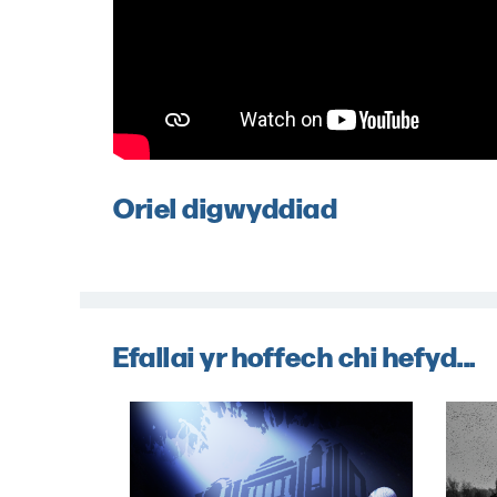
Oriel digwyddiad
Efallai yr hoffech chi hefyd...