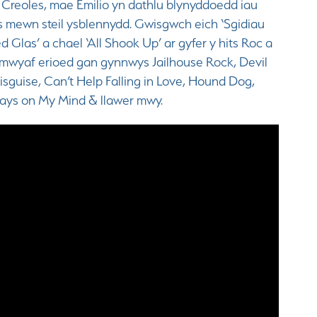
 Creoles, mae Emilio yn dathlu blynyddoedd iau
is mewn steil ysblennydd. Gwisgwch eich ‘Sgidiau
 Glas’ a chael ‘All Shook Up’ ar gyfer y hits Roc a
 mwyaf erioed gan gynnwys Jailhouse Rock, Devil
isguise, Can’t Help Falling in Love, Hound Dog,
ays on My Mind & llawer mwy.