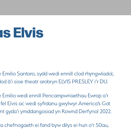
s Elvis
 Emilio Santoro, sydd wedi ennill clod rhyngwladol,
od â’i sioe theatr arobryn ELVIS PRESLEY i’r DU.
 Emilio wedi ennill Pencampwriaethau Ewrop a’r
 fel Elvis ac wedi syfrdanu gwylwyr America’s Got
ent gyda’i ymddangosiad yn Rownd Derfynol 2022.
a chefnogaeth ei fand byw dilys ei hun o’r 50au,