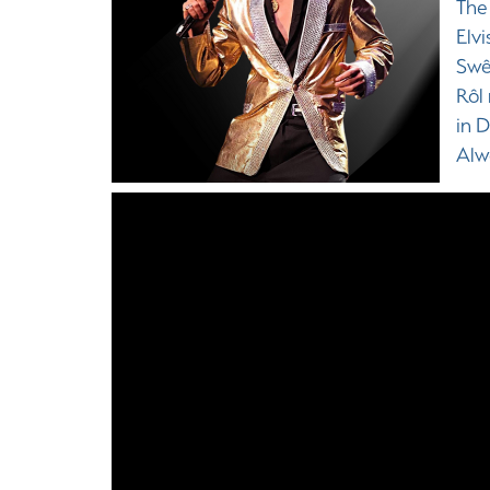
The
Elv
Swêd
Rôl
in D
Alw