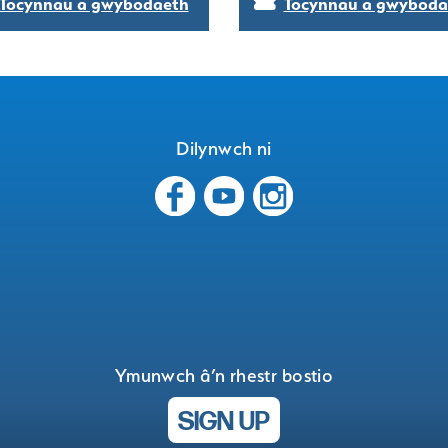
Tocynnau a gwybodaeth
Tocynnau a gwyboda
Dilynwch ni
Ymunwch â’n rhestr bostio
SIGN UP