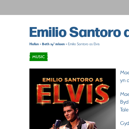
Emilio Santoro a
Hafan
Beth sy' mlaen
»
»
Emilio Santoro as Elvis
MUSIC
Mae
yn d
Mae
Byd
Tal
Gyd