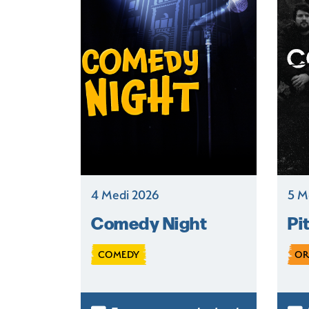
4 Medi 2026
5 M
Comedy Night
Pi
COMEDY
OR