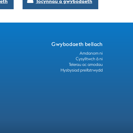
eth
Tocynnau a gwybodaeth
Gwybodaeth bellach
Amdanom ni
Cysylltwch â ni
Telerau ac amodau
Hysbysiad preifatrwydd