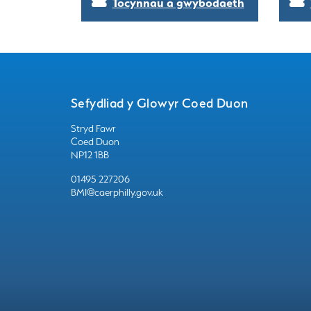
Tocynnau a gwybodaeth
Sefydliad y Glowyr Coed Duon
Stryd Fawr
Coed Duon
NP12 1BB
01495 227206
BMI@caerphilly.gov.uk