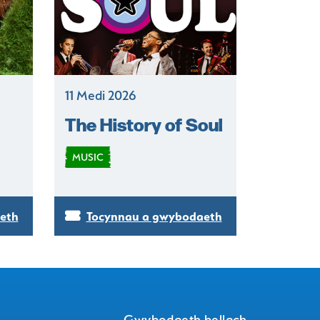
11 Medi 2026
The History of Soul
MUSIC
eth
Tocynnau a gwybodaeth
Gwybodaeth bellach