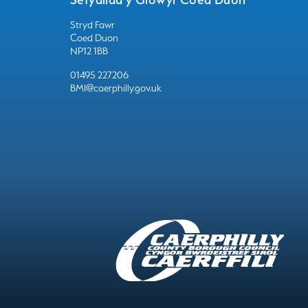
Stryd Fawr
Coed Duon
NP12 1BB
01495 227206
BMI@caerphilly.gov.uk