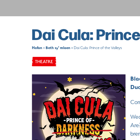
Dai Cula: Prince
Hafan
Beth sy' mlaen
»
»
Dai Cula: Prince of the Valleys
THEATRE
Bla
Duo
Com
Wed
Are
bren