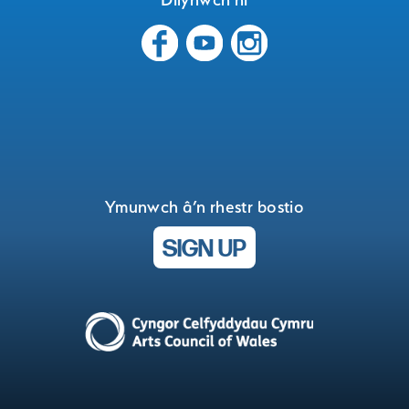
Ymunwch â’n rhestr bostio
SIGN UP