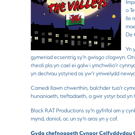
Imp
o T
lle 
mae
De 
Yn y
gymeriad ecsentrig sy’n gwisgo clogwyn. Ond
rheoli pla yn cael ei galw i ymchwilio’r cynny
yn dechrau ystyried os yw’r ymwelydd newyd
Comedi llawn chwerthin, balchder tua’r cym
hunaniaeth, treftadaeth, a gwir ystyr bod yn
Black RAT Productions sy’n gyfrifol am y cyn
mynd, doniol, ac un sy’n aros yn y cof.
Gyda chefnogaeth Cyngor Celfyddydau 