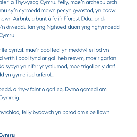
aler’ a Thywysog Cymru. Felly, mae’n archebu arch
emu sy’n cyrraedd mewn pecyn gwastad, yn cadw
mewn Airbnb, a bant â fe i’r Fforest Ddu…ond,
’n diweddu lan yng Nghoed-duon yng nghymoedd
Cymru!
 lle cyntaf, mae’r bobl leol yn meddwl ei fod yn
 wrth i bobl fynd ar goll heb reswm, mae’r garfan
dd sydyn yn nifer yr ystlumod, mae trigolion y dref
d yn gymeriad arferol…
oedd, a rhyw faint o garlleg. Dyma gomedi am
 Gymreig.
hyrchiad, felly byddwch yn barod am sioe llawn
Cymru