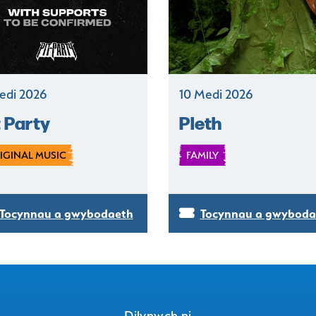
edi 2026
10 Medi 2026
t Party
Pleth
IGINAL MUSIC
FAMILY
Tocynnau a gwybodaeth
Tocynnau a gwyboda
Dilynwch ni