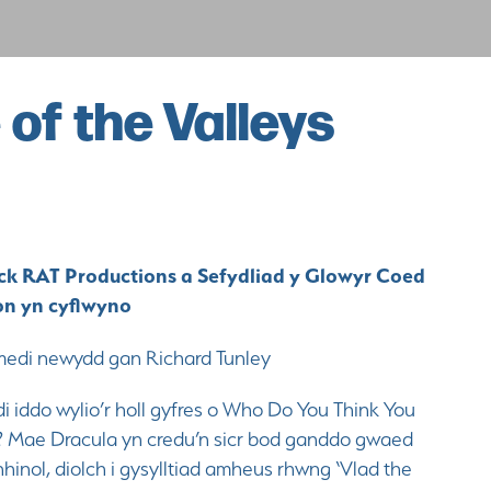
 of the Valleys
ck RAT Productions a Sefydliad y Glowyr Coed
n yn cyflwyno
edi newydd gan Richard Tunley
i iddo wylio’r holl gyfres o Who Do You Think You
? Mae Dracula yn credu’n sicr bod ganddo gwaed
hinol, diolch i gysylltiad amheus rhwng ‘Vlad the