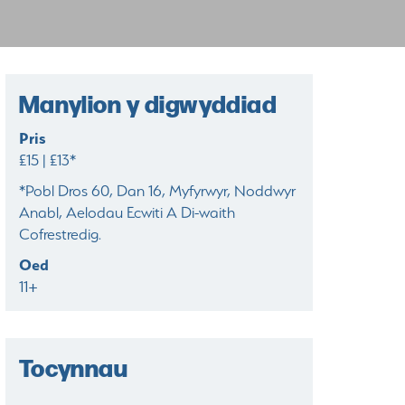
Manylion y digwyddiad
Pris
£15 | £13*
*Pobl Dros 60, Dan 16, Myfyrwyr, Noddwyr
Anabl, Aelodau Ecwiti A Di-waith
Cofrestredig.
Oed
11+
Tocynnau