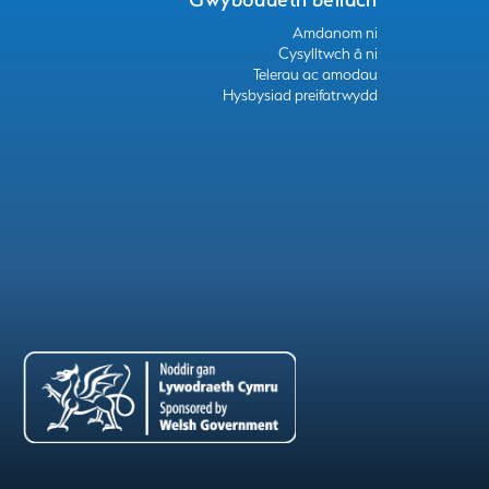
Amdanom ni
Cysylltwch â ni
Telerau ac amodau
Hysbysiad preifatrwydd