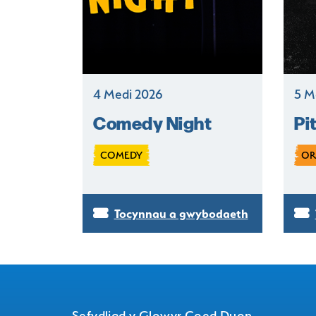
4 Medi 2026
5 M
Comedy Night
Pi
COMEDY
OR
Tocynnau a gwybodaeth
Sefydliad y Glowyr Coed Duon