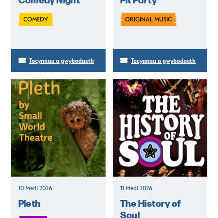
COMEDY
ORIGINAL MUSIC
Tocynnau a gwybodaeth
Tocynnau a gwybodaeth
10 Medi 2026
11 Medi 2026
Pleth
The History of
Soul