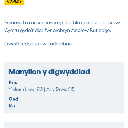
COMEDY
Ymunwch â ni am noson yn dathlu comedi o ar draws
Cymru gyda’r digrifwr arobryn Andrew Rutledge.
Gweithredoedd i’w cadarnhau.
Manylion y digwyddiad
Pris
Ymlaen Llaw: £13 | Ar y Drws: £15
Oed
16+