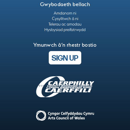
Gwybodaeth bellach
Amdanom ni
Cysylltwch â ni
Telerau ac amodau
Hysbysiad preifatrwydd
Ymunwch â’n rhestr bostio
SIGN UP