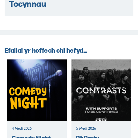
Tocynnau
Efallai yr hoffech chi hefyd...
4 Medi 2026
5 Medi 2026
Comedy Night
Pit Party