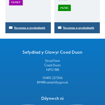
FAMILY
MUSIC
Tocynnau a gwybodaeth
Tocynnau a gwybodaeth
Sefydliad y Glowyr Coed Duon
Stryd Fawr
Coed Duon
NP12 1BB
01495 227206
BMI@caerphilly.gov.uk
Dilynwch ni